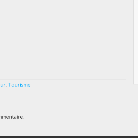
eur
,
Tourisme
mmentaire.